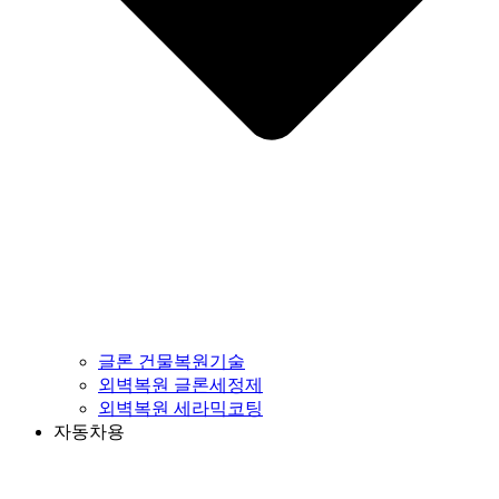
글론 건물복원기술
외벽복원 글론세정제
외벽복원 세라믹코팅
자동차용