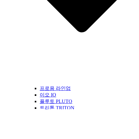
프로용 라인업
이오 IO
플루토 PLUTO
트리톤 TRITON
카론 CARON
이클립스 ECLIPSE
오너용