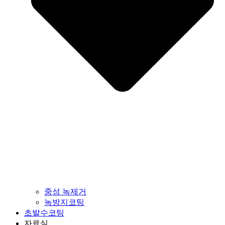
중성 녹제거
녹방지코팅
초발수코팅
자료실