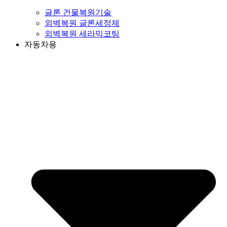
글론 건물복원기술
외벽복원 글론세정제
외벽복원 세라믹코팅
자동차용