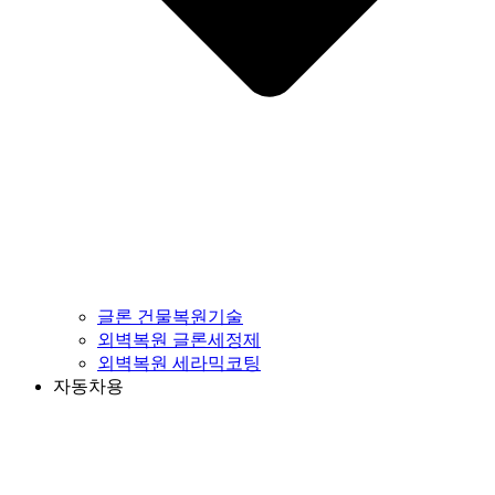
글론 건물복원기술
외벽복원 글론세정제
외벽복원 세라믹코팅
자동차용