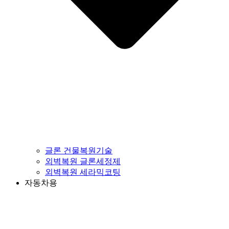
글론 건물복원기술
외벽복원 글론세정제
외벽복원 세라믹코팅
자동차용